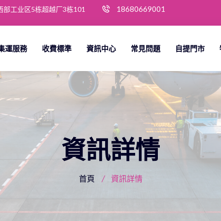
18680669001
部工业区5栋超越厂3栋101
集運服務
收費標準
資訊中心
常見問題
自提門市
資訊詳情
首頁
資訊詳情