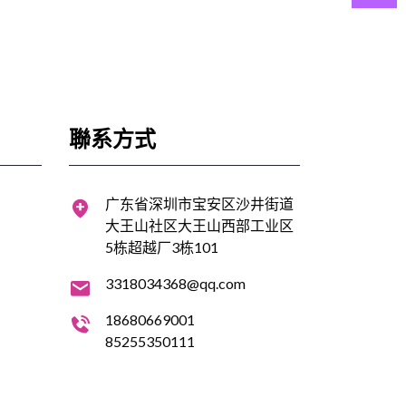
聯系方式
广东省深圳市宝安区沙井街道
大王山社区大王山西部工业区
5栋超越厂3栋101
3318034368@qq.com
18680669001
85255350111